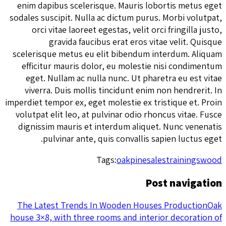
enim dapibus scelerisque. Mauris lobortis metus eget
sodales suscipit. Nulla ac dictum purus. Morbi volutpat,
orci vitae laoreet egestas, velit orci fringilla justo,
gravida faucibus erat eros vitae velit. Quisque
scelerisque metus eu elit bibendum interdum. Aliquam
efficitur mauris dolor, eu molestie nisi condimentum
eget. Nullam ac nulla nunc. Ut pharetra eu est vitae
viverra. Duis mollis tincidunt enim non hendrerit. In
imperdiet tempor ex, eget molestie ex tristique et. Proin
volutpat elit leo, at pulvinar odio rhoncus vitae. Fusce
dignissim mauris et interdum aliquet. Nunc venenatis
pulvinar ante, quis convallis sapien luctus eget.
Tags:
oak
pine
sales
trainings
wood
Post navigation
The Latest Trends In Wooden Houses Production
Oak
house 3×8, with three rooms and interior decoration of